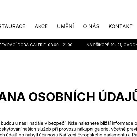
STAURACE
AKCE
UMĚNÍ
O NÁS
KONTAKT
TEVÍRACÍ DOBA GALERIE
08.00—21.00
NA PŘÍKOPĚ 19, 21, OVOC
ANA OSOBNÍCH ÚDAJ
budou u nás i nadále v bezpečí. Níže naleznete bližší informace o
kytování našich služeb při provozu nákupní galerie, včetně pravi
ch údajů po nabytí účinnosti Nařízení Evropského parlamentu a R