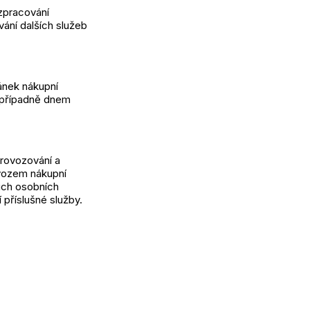
 zpracování
ání dalších služeb
ánek nákupní
, případně dnem
provozování a
ovozem nákupní
ich osobních
 příslušné služby.