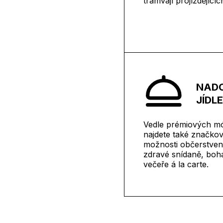
tramvají projíždějící
NAD
JÍDLE
Vedle prémiových mó
najdete také značkov
možnosti občerstven
zdravé snídaně, boha
večeře á la carte.