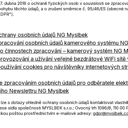
7. dubna 2016 o ochraně fyzických osob v souvislosti se zpraco
pohybu těchto údajů, a o zrušení směrnice č. 95/46/ES (obecné n
„GDPR").
chrany osobních údajů NG Myslbek
pracování osobních údajů kamerového systému N
o činnostech zpracování – kamerový systém NG M
provozování a užívání veřejné bezdrátové WiFi sít
používání cookies pro návštěvníky internetových s
e zpracováním osobních údajů pro odběratele elek
ního Newslettru NG Myslbek
lze s dotazy ohledně ochrany osobních údajů kontaktovat vlastník
ese sídla společnosti MYSLBEK s.r.o.: Ovocný trh 1096/8, 110 00 P
ckou poštou prostřednictvím e-mailové adresy:
gdpr@myslbek.c