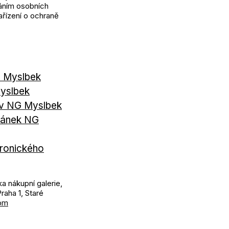
váním osobních
ařízení o ochraně
G Myslbek
yslbek
ě v NG Myslbek
tránek NG
tronického
a nákupní galerie,
raha 1, Staré
om