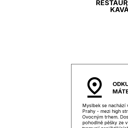
RESTAUR
KAV
ODKU
MÁTE
Myslbek se nachází v 
Prahy - mezi high st
Ovocným trhem. Dos
pohodlně pěšky ze v