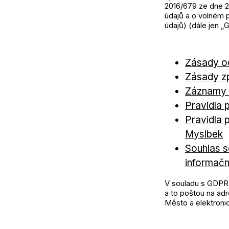
2016/679 ze dne 2
údajů a o volném 
údajů) (dále jen 
Zásady o
Zásady z
Záznamy 
Pravidla 
Pravidla 
Myslbek
Souhlas s
informač
V souladu s GDPR 
a to poštou na adr
Město a elektroni