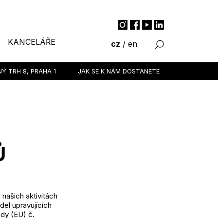
KANCELÁŘE
cz
/
en
NÝ TRH 8,
PRAHA 1
JAK SE K NÁM DOSTANETE
Ů
 našich aktivitách
del upravujících
ady (EU) č.