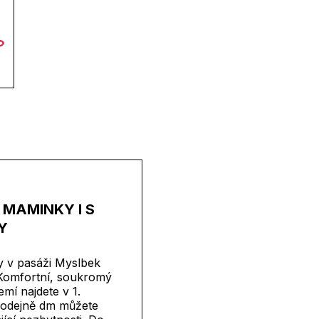
 MAMINKY I S
Y
 v pasáži Myslbek
 Komfortní, soukromý
emí najdete v 1.
prodejně dm můžete