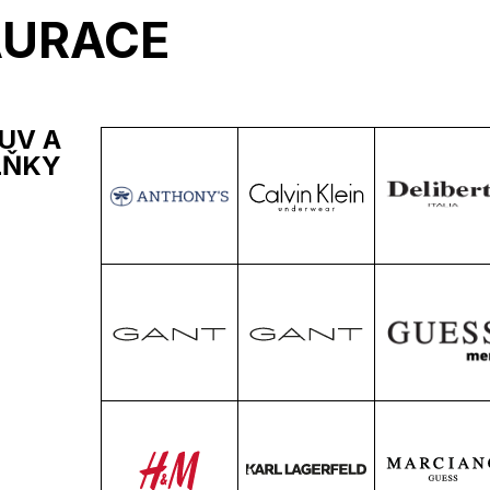
AURACE
UV A
LŇKY