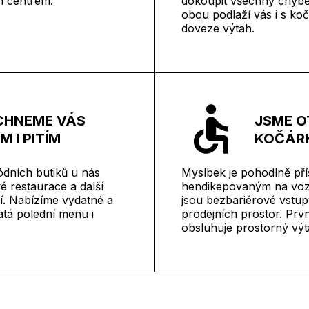
ch centrem.
dokoupit všechny chyběj
obou podlaží vás i s k
doveze výtah.
CHNEME VÁS
JSME O
M I PITÍM
KOČÁRK
dních butiků u nás
Myslbek je pohodlně př
é restaurace a další
hendikepovaným na voz
í. Nabízíme vydatné a
jsou bezbariérové vstup
tá polední menu i
prodejních prostor. Prvn
obsluhuje prostorný výt