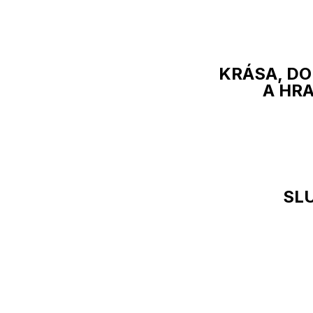
KRÁSA, D
A HR
SL