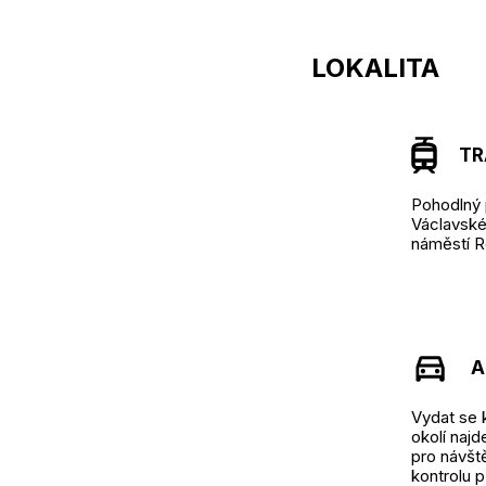
LOKALITA
TRA
Pohodlný 
Václavské 
náměstí R
A
Vydat se 
okolí naj
pro návšt
kontrolu 