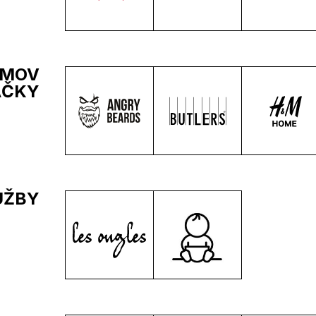
OMOV
AČKY
UŽBY