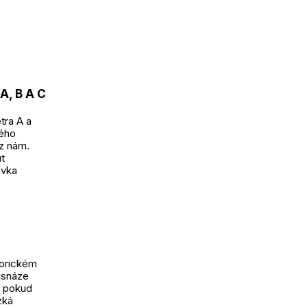
, B A C
tra A a
kého
 z nám.
t
ávka
torickém
jsnáze
 i pokud
zká