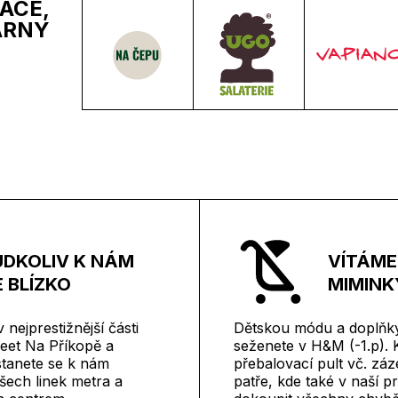
ACE,
ÁRNY
DKOLIV K NÁM
VÍTÁME
 BLÍZKO
MIMINK
nejprestižnější části
Dětskou módu a doplňky
reet Na Příkopě a
seženete v H&M (-1.p).
tanete se k nám
přebalovací pult vč. záz
šech linek metra a
patře, kde také v naší 