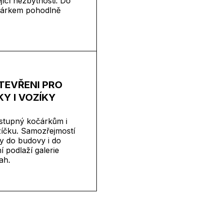
ící nezbytnosti. Do
očárkem pohodlně
TEVŘENI PRO
Y I VOZÍKY
ístupný kočárkům i
íčku. Samozřejmostí
y do budovy i do
í podlaží galerie
ah.