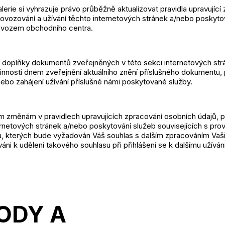
alerie si vyhrazuje právo průběžně aktualizovat pravidla upravující
ovozování a užívání těchto internetových stránek a/nebo poskytov
rovozem obchodního centra.
 doplňky dokumentů zveřejněných v této sekci internetových str
účinnosti dnem zveřejnění aktuálního znění příslušného dokumentu
nebo zahájení užívání příslušné námi poskytované služby.
ím změnám v pravidlech upravujících zpracování osobních údajů, 
ternetových stránek a/nebo poskytování služeb souvisejících s pr
ku, kterých bude vyžadován Váš souhlas s dalším zpracováním Vaš
áni k udělení takového souhlasu při přihlášení se k dalšímu užívání
ODY A