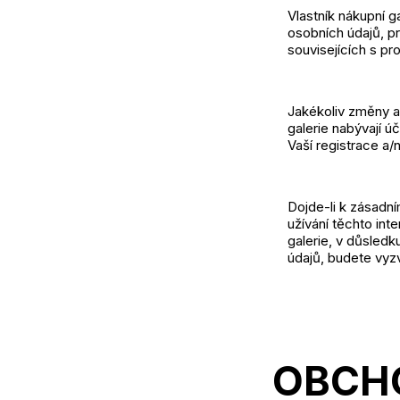
Vlastník nákupní g
osobních údajů, pr
souvisejících s p
Jakékoliv změny a
galerie nabývají 
Vaší registrace a/
Dojde-li k zásadn
užívání těchto in
galerie, v důsled
údajů, budete vyzv
OBCH