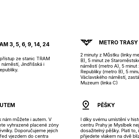
METRO TRASY A
M 3, 5, 6, 9, 14, 24
2 minuty z Můstku (linky me
přístup ze stanic TRAM
B), 5 minut ze Staroměsts
náměstí, Jindřišská i
náměstí (metro A), 5 minut
epubliky.
Republiky (metro B), 5 minu
Václavského náměstí, zast
Muzeum (linka C)
UTEM
PĚŠKY
k nám můžete i autem. V
I díky svému umístění v his
dete vyhrazené placené zóny
centru Prahy je Myslbek ne
ěvníky. Doporučujeme jejich
dosažitelný pěšky. Platí to,
před vjezdem do centra
přijedete vlakem na dvě blí