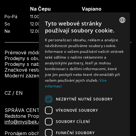
Na Čepu
Vapiano
Po–Pá
11.00—23.00
11.00—22.00
Tyto webové stránky
So
12.00—23.00
11.00—22.00
používají soubory cookie.
Ne
12.00—23.00
11.00—21.00
CZECH
K personalizaci obsahu, reklam a analýze
návštěvnosti používáme soubory cookie.
ENGLISH
Informace o vašem používání našich stránek
Prémiové módní butiky
také sdílíme s našimi reklamními a
Prodejny s obuví a doplňky
analytickými partnery, kteří je mohou
Prodejny s nabídkou krásy a designu
kombinovat s dalšími informacemi, které
Značkové restaurace a bistra
jste jim poskytli nebo které shromáždili při
Moderní zázemí a další služby pro návštěvníky
vašem používání jejich služeb.
Více
informací
CZ
/
EN
NEZBYTNĚ NUTNÉ SOUBORY
SPRÁVA CENTRA:
VÝKONOVÉ SOUBORY
Redstone Property Management
info@myslbek.com
SOUBORY CÍLENÍ
FUNKČNÍ SOUBORY
Pronájem obchodních prostor: