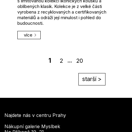
s limitovanou kolekcí ikonických kousků a
oblíbených klasik. Kolekce je z velké části
vyrobena z recyklovaných a certifikovaných
materiálů a odráží její minulost i pohled do
budoucnosti.
více
1
…
2
20
starší >
Najdete nás v centru Prahy
Nákupní galerie Myslbek