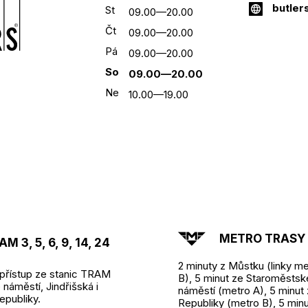
butler
St
09.00—20.00
Čt
09.00—20.00
Pá
09.00—20.00
So
09.00—20.00
Ne
10.00—19.00
METRO TRASY A
M 3, 5, 6, 9, 14, 24
2 minuty z Můstku (linky me
přístup ze stanic TRAM
B), 5 minut ze Staroměsts
náměstí, Jindřišská i
náměstí (metro A), 5 minut
epubliky.
Republiky (metro B), 5 minu