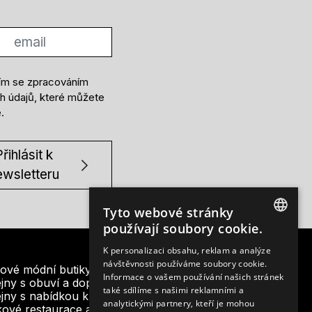
ím se zpracováním
h údajů, které můžete
e
.
řihlásit k
ewsletteru
Tyto webové stránky
používají soubory cookie.
CZECH
K personalizaci obsahu, reklam a analýze
návštěvnosti používáme soubory cookie.
ENGLISH
ové módní butiky
Informace o vašem používání našich stránek
jny s obuví a doplňky
také sdílíme s našimi reklamními a
jny s nabídkou krásy a designu
analytickými partnery, kteří je mohou
ové restaurace a bistra