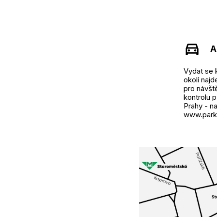
A
Vydat se 
okolí naj
pro návšt
kontrolu 
Prahy - na
www.parku