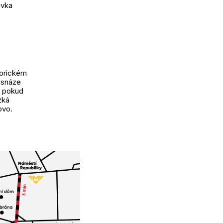
ávka
torickém
jsnáze
 i pokud
zká
ovo.