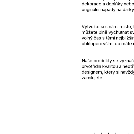
dekorace a doplňky neb
originální nápady na dárky
Vytvořte si s námi místo, 
můžete plně vychutnat sv
volný čas s těmi nejbližší
obklopeni vším, co máte r
Naše produkty se vyznaču
prvotřídní kvalitou a neot
designem, který si navžd
zamilujete.