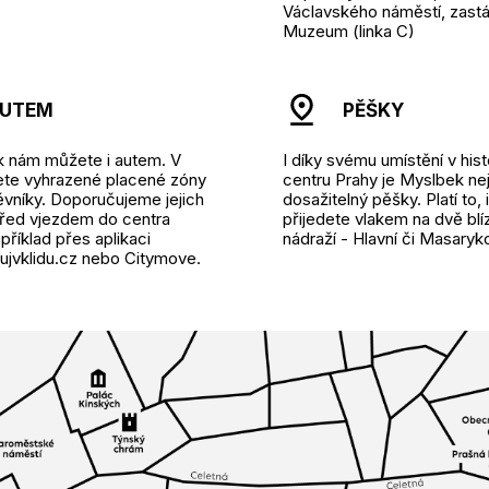
Václavského náměstí, zast
Muzeum (linka C)
UTEM
PĚŠKY
k nám můžete i autem. V
I díky svému umístění v his
dete vyhrazené placené zóny
centru Prahy je Myslbek ne
ěvníky. Doporučujeme jejich
dosažitelný pěšky. Platí to,
před vjezdem do centra
přijedete vlakem na dvě blí
příklad přes aplikaci
nádraží - Hlavní či Masaryk
jvklidu.cz nebo Citymove.