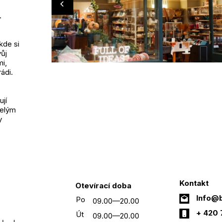
o
.
kde si
ůj
mi,
ádi.
jí
řelým
y
Kontakt
Otevírací doba
Info@b
Po
09.00—20.00
+ 420 
Út
09.00—20.00