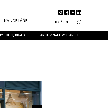
KANCELÁŘE
cz
/
en
NÝ TRH 8,
PRAHA 1
JAK SE K NÁM DOSTANETE