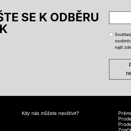
ŠTE SE K ODBĚRU
K
Souhlas
osobníc
najít
zd
P
n
Kdy nás můžete navštívit?
Prémi
Prode
Prode
Značk