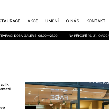
STAURACE
AKCE
UMĚNÍ
O NÁS
KONTAKT
TEVÍRACÍ DOBA GALERIE
08.00—21.00
NA PŘÍKOPĚ 19, 21, OVOC
ací k
fantazií
ové