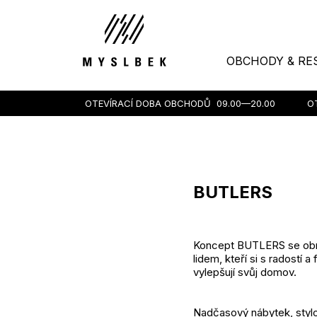
OBCHODY & RE
OTEVÍRACÍ DOBA OBCHODŮ
09.00—20.00
O
BUTLERS
Koncept BUTLERS se obr
lidem, kteří si s radostí a 
vylepšují svůj domov.
Nadčasový nábytek, styl