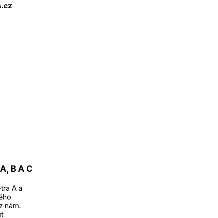
s.cz
, B A C
tra A a
kého
 z nám.
t