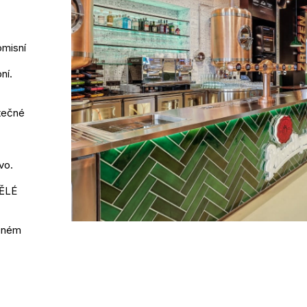
omisní
ní.
utečné
vo.
ĚLÉ
cném