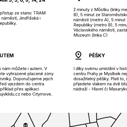
M 3, 5, 6, 9, 14, 24
2 minuty z Můstku (linky me
přístup ze stanic TRAM
B), 5 minut ze Staroměsts
náměstí, Jindřišská i
náměstí (metro A), 5 minut
epubliky.
Republiky (metro B), 5 minu
Václavského náměstí, zast
Muzeum (linka C)
UTEM
PĚŠKY
k nám můžete i autem. V
I díky svému umístění v his
dete vyhrazené placené zóny
centru Prahy je Myslbek ne
ěvníky. Doporučujeme jejich
dosažitelný pěšky. Platí to,
před vjezdem do centra
přijedete vlakem na dvě blí
příklad přes aplikaci
nádraží - Hlavní či Masaryk
jvklidu.cz nebo Citymove.