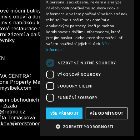
K personalizaci obsahu, reklam a analýze
návštěvnosti používáme soubory cookie.
ENGLISH
ové módní butiky
Informace o vašem používání našich stránek
jny s obuví a doplňky
také sdílíme s našimi reklamními a
jny s nabídkou krásy a designu
analytickými partnery, kteří je mohou
ové restaurace a bistra
kombinovat s dalšími informacemi, které
ní zázemí a další služby pro
jste jim poskytli nebo které shromáždili při
ěvníky
vašem používání jejich služeb.
Více
informací
EN
NEZBYTNĚ NUTNÉ SOUBORY
VÝKONOVÉ SOUBORY
VA CENTRA:
tone Property Management
SOUBORY CÍLENÍ
@myslbek.com
FUNKČNÍ SOUBORY
jem obchodních prostor:
n Zizala
a@retmo.cz
VŠE PŘIJMOUT
VŠE ODMÍTNOUT
éta Tomášková
skova@redstonegroup.cz
ZOBRAZIT PODROBNOSTI