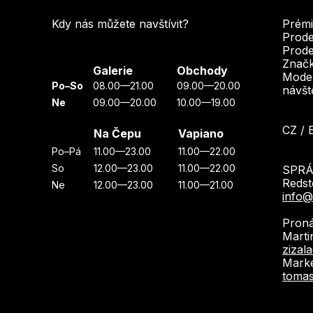
Kdy nás můžete navštívit?
Prémi
Prode
Prode
Značk
Galerie
Obchody
Moder
Po–So
08.00—21.00
09.00—20.00
návšt
Ne
09.00—20.00
10.00—19.00
CZ
/
Na Čepu
Vapiano
Po–Pá
11.00—23.00
11.00—22.00
So
12.00—23.00
11.00—22.00
SPRÁ
Reds
Ne
12.00—23.00
11.00—21.00
info
Proná
Marti
zizal
Mark
toma