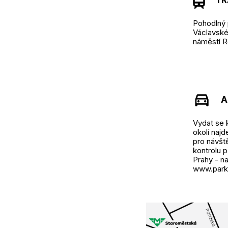
TRA
Pohodlný 
Václavské 
náměstí R
A
Vydat se 
okolí naj
pro návšt
kontrolu 
Prahy - na
www.parku