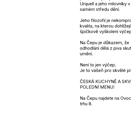
Urquell a jeho milovníky v
samém středu dění.
Jeho filozofií je nekompr
kvalita, na kterou dohlížejí
špičkově vyškolení výčep
Na Čepu je důkazem, že
odhodlání dělá z piva sk
umění.
Není to jen výčep.
Je to vášeň pro skvělé pi
ČESKÁ KUCHYNĚ A SKV
POLEDNÍ MENU!
Na Čepu najdete na Ovo
trhu 8.