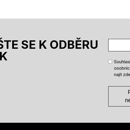
ŠTE SE K ODBĚRU
K
Souhlas
osobníc
najít
zd
P
n