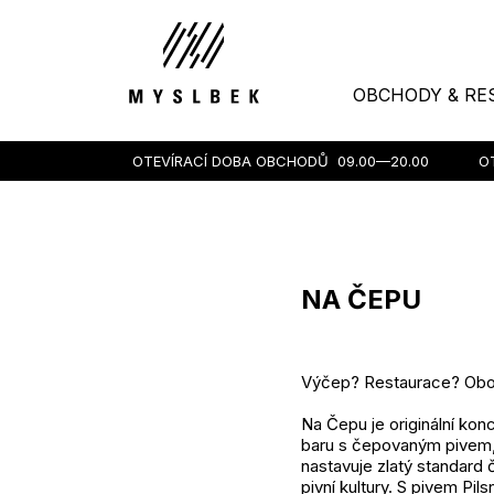
OBCHODY & RE
OTEVÍRACÍ DOBA OBCHODŮ
09.00—20.00
O
NA ČEPU
Výčep? Restaurace? Oboj
Na Čepu je originální kon
baru s čepovaným pivem,
nastavuje zlatý standard
pivní kultury. S pivem Pils