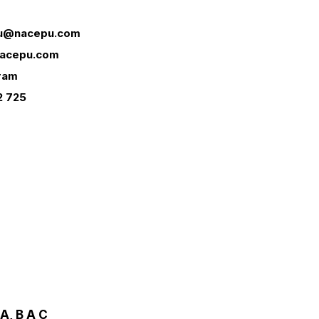
u@nacepu.com
acepu.com
ram
2 725
, B A C