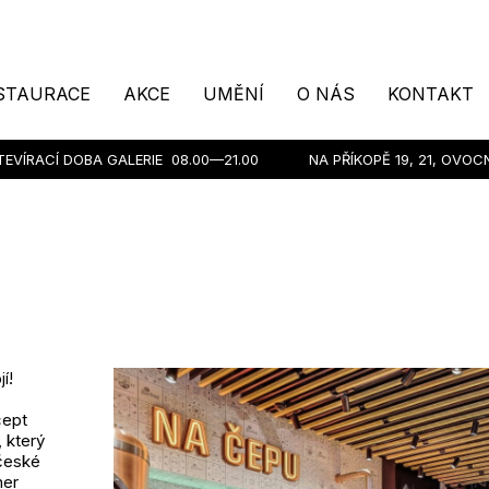
STAURACE
AKCE
UMĚNÍ
O NÁS
KONTAKT
TEVÍRACÍ DOBA GALERIE
08.00—21.00
NA PŘÍKOPĚ 19, 21, OVOC
í!
cept
 který
 české
ner