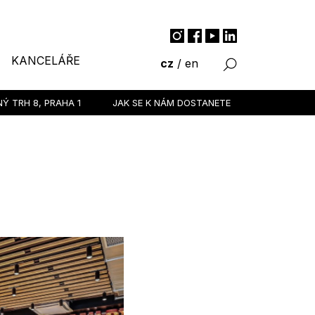
KANCELÁŘE
cz
/
en
NÝ TRH 8,
PRAHA 1
JAK SE K NÁM DOSTANETE