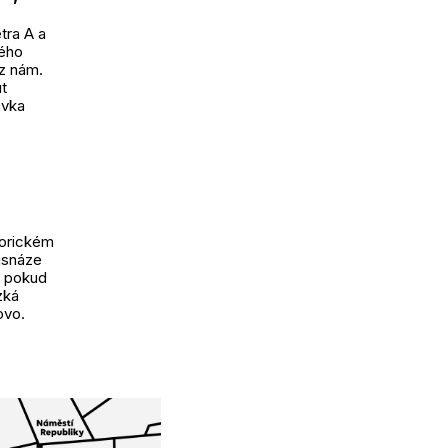
tra A a
kého
 z nám.
t
ávka
torickém
jsnáze
 i pokud
zká
ovo.