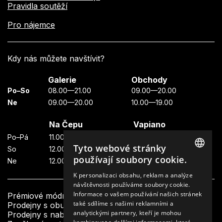
Pravidla soutěží
Pro nájemce
Kdy nás můžete navštívit?
Galerie
Obchody
Po–So
08.00—21.00
09.00—20.00
Ne
09.00—20.00
10.00—19.00
Na Čepu
Vapiano
Po–Pá
11.00—23.00
11.00—22.00
Tyto webové stránky
So
12.00—23.00
11.00—22.00
používají soubory cookie.
Ne
12.00—23.00
11.00—21.00
CZECH
K personalizaci obsahu, reklam a analýze
návštěvnosti používáme soubory cookie.
ENGLISH
Informace o vašem používání našich stránek
Prémiové módní butiky
také sdílíme s našimi reklamními a
Prodejny s obuví a doplňky
analytickými partnery, kteří je mohou
Prodejny s nabídkou krásy a designu