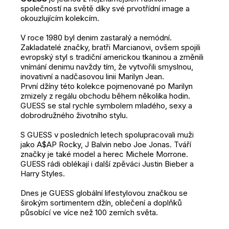
společností na světě díky své prvotřídní image a
okouzlujícím kolekcím.
V roce 1980 byl denim zastaralý a nemódní.
Zakladatelé značky, bratři Marcianovi, ovšem spojili
evropský styl s tradiční americkou tkaninou a změnili
vnímání denimu navždy tím, že vytvořili smyslnou,
inovativní a nadčasovou linii Marilyn Jean.
První džíny této kolekce pojmenované po Marilyn
zmizely z regálu obchodu během několika hodin.
GUESS se stal rychle symbolem mladého, sexy a
dobrodružného životního stylu.
S GUESS v posledních letech spolupracovali muži
jako A$AP Rocky, J Balvin nebo Joe Jonas. Tváří
značky je také model a herec Michele Morrone.
GUESS rádi oblékají i další zpěváci Justin Bieber a
Harry Styles.
Dnes je GUESS globální lifestylovou značkou se
širokým sortimentem džín, oblečení a doplňků
působící ve více než 100 zemích světa.