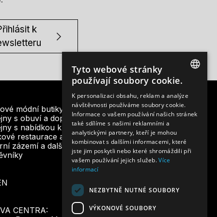
řihlásit k
ewsletteru
Tyto webové stránky
používají soubory cookie.
CZECH
K personalizaci obsahu, reklam a analýze
návštěvnosti používáme soubory cookie.
ENGLISH
ové módní butiky
Informace o vašem používání našich stránek
jny s obuví a doplňky
také sdílíme s našimi reklamními a
jny s nabídkou krásy a designu
analytickými partnery, kteří je mohou
ové restaurace a bistra
kombinovat s dalšími informacemi, které
ní zázemí a další služby pro
jste jim poskytli nebo které shromáždili při
ěvníky
vašem používání jejich služeb.
Více
informací
EN
NEZBYTNĚ NUTNÉ SOUBORY
VÝKONOVÉ SOUBORY
VA CENTRA: