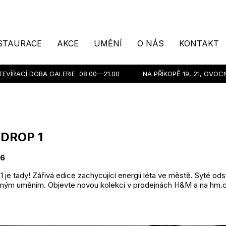
STAURACE
AKCE
UMĚNÍ
O NÁS
KONTAKT
TEVÍRACÍ DOBA GALERIE
08.00—21.00
NA PŘÍKOPĚ 19, 21, OVOC
DROP 1
26
e tady! Zářivá edice zachycující energii léta ve městě. Syté odst
slným uměním. Objevte novou kolekci v prodejnách H&M a na hm.