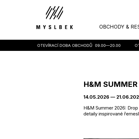
OBCHODY & RE
OTEVÍRACÍ DOBA OBCHODŮ
09.00—20.00
O
H&M SUMMER 
14.05.2026 — 21.06.20
H&M Summer 2026: Drop 1 j
detaily inspirované řeme