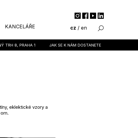
KANCELÁŘE
cz
/
en
NÝ TRH 8,
PRAHA 1
JAK SE K NÁM DOSTANETE
íny, eklektické vzory a
com.