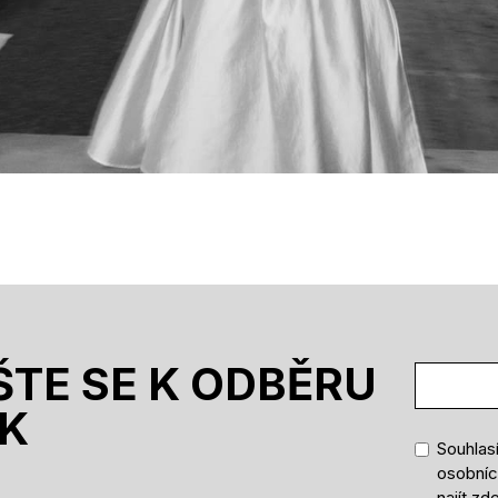
ŠTE SE K ODBĚRU
K
Souhlas
osobníc
najít
zd