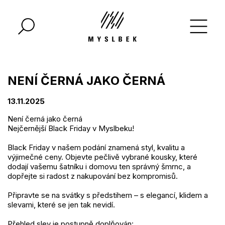
NENÍ ČERNÁ JAKO ČERNÁ
13.11.2025
Není černá jako černá
Nejčernější Black Friday v Myslbeku!
Black Friday v našem podání znamená styl, kvalitu a
výjimečné ceny. Objevte pečlivě vybrané kousky, které
dodají vašemu šatníku i domovu ten správný šmrnc, a
dopřejte si radost z nakupování bez kompromisů.
Připravte se na svátky s předstihem – s elegancí, klidem a
slevami, které se jen tak nevidí.
Přehled slev je postupně doplňován: