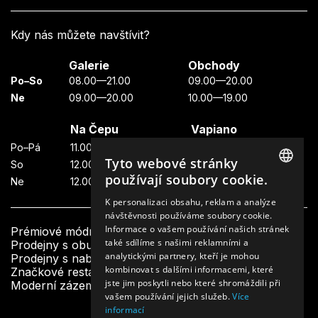
Kdy nás můžete navštívit?
Galerie
Obchody
Po–So
08.00—21.00
09.00—20.00
Ne
09.00—20.00
10.00—19.00
Na Čepu
Vapiano
Po–Pá
11.00—23.00
11.00—22.00
Tyto webové stránky
So
12.00—23.00
11.00—22.00
používají soubory cookie.
Ne
12.00—23.00
11.00—21.00
CZECH
K personalizaci obsahu, reklam a analýze
návštěvnosti používáme soubory cookie.
ENGLISH
Informace o vašem používání našich stránek
Prémiové módní butiky
také sdílíme s našimi reklamními a
Prodejny s obuví a doplňky
analytickými partnery, kteří je mohou
Prodejny s nabídkou krásy a designu
kombinovat s dalšími informacemi, které
Značkové restaurace a bistra
jste jim poskytli nebo které shromáždili při
Moderní zázemí a další služby pro návštěvníky
vašem používání jejich služeb.
Více
informací