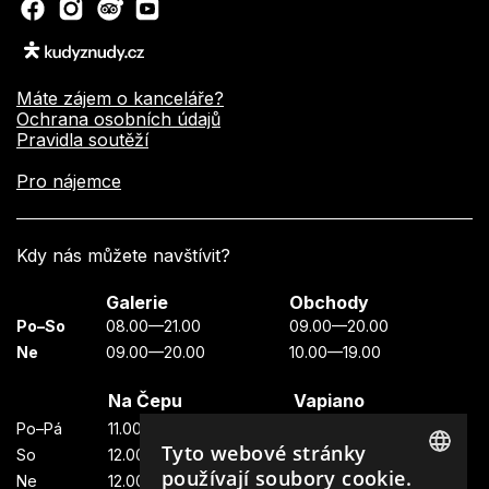
Máte zájem o kanceláře?
Ochrana osobních údajů
Pravidla soutěží
Pro nájemce
Kdy nás můžete navštívit?
Galerie
Obchody
Po–So
08.00—21.00
09.00—20.00
Ne
09.00—20.00
10.00—19.00
Na Čepu
Vapiano
Po–Pá
11.00—23.00
11.00—22.00
Tyto webové stránky
So
12.00—23.00
11.00—22.00
používají soubory cookie.
Ne
12.00—23.00
11.00—21.00