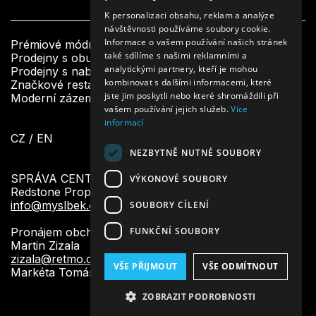
CZECH
K personalizaci obsahu, reklam a analýze
návštěvnosti používáme soubory cookie.
ENGLISH
Informace o vašem používání našich stránek
Prémiové módní butiky
také sdílíme s našimi reklamními a
Prodejny s obuví a doplňky
analytickými partnery, kteří je mohou
Prodejny s nabídkou krásy a designu
kombinovat s dalšími informacemi, které
Značkové restaurace a bistra
jste jim poskytli nebo které shromáždili při
Moderní zázemí a další služby pro návštěvníky
vašem používání jejich služeb.
Více
informací
CZ
/
EN
NEZBYTNĚ NUTNÉ SOUBORY
SPRÁVA CENTRA:
VÝKONOVÉ SOUBORY
Redstone Property Management
info@myslbek.com
SOUBORY CÍLENÍ
FUNKČNÍ SOUBORY
Pronájem obchodních prostor:
Martin Zizala
zizala@retmo.cz
VŠE PŘIJMOUT
VŠE ODMÍTNOUT
Markéta Tomášková
tomaskova@redstonegroup.cz
ZOBRAZIT PODROBNOSTI