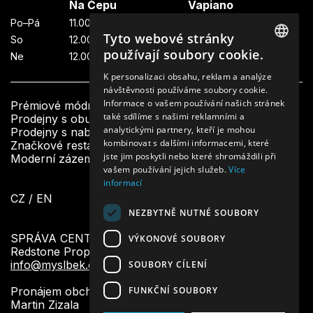
Na Čepu
Vapiano
Po–Pá
11.00—23.00
11.00—22.00
Tyto webové stránky
So
12.00—23.00
11.00—22.00
používají soubory cookie.
Ne
12.00—23.00
11.00—21.00
CZECH
K personalizaci obsahu, reklam a analýze
návštěvnosti používáme soubory cookie.
ENGLISH
Informace o vašem používání našich stránek
Prémiové módní butiky
také sdílíme s našimi reklamními a
Prodejny s obuví a doplňky
analytickými partnery, kteří je mohou
Prodejny s nabídkou krásy a designu
kombinovat s dalšími informacemi, které
Značkové restaurace a bistra
jste jim poskytli nebo které shromáždili při
Moderní zázemí a další služby pro návštěvníky
vašem používání jejich služeb.
Více
informací
CZ
/
EN
NEZBYTNĚ NUTNÉ SOUBORY
SPRÁVA CENTRA:
VÝKONOVÉ SOUBORY
Redstone Property Management
info@myslbek.com
SOUBORY CÍLENÍ
FUNKČNÍ SOUBORY
Pronájem obchodních prostor:
Martin Zizala