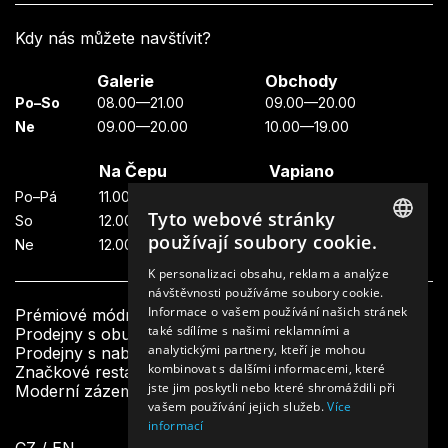
Kdy nás můžete navštívit?
Galerie
Obchody
Po–So
08.00—21.00
09.00—20.00
Ne
09.00—20.00
10.00—19.00
Na Čepu
Vapiano
Po–Pá
11.00—23.00
11.00—22.00
Tyto webové stránky
So
12.00—23.00
11.00—22.00
používají soubory cookie.
Ne
12.00—23.00
11.00—21.00
CZECH
K personalizaci obsahu, reklam a analýze
návštěvnosti používáme soubory cookie.
ENGLISH
Informace o vašem používání našich stránek
Prémiové módní butiky
také sdílíme s našimi reklamními a
Prodejny s obuví a doplňky
analytickými partnery, kteří je mohou
Prodejny s nabídkou krásy a designu
kombinovat s dalšími informacemi, které
Značkové restaurace a bistra
jste jim poskytli nebo které shromáždili při
Moderní zázemí a další služby pro návštěvníky
vašem používání jejich služeb.
Více
informací