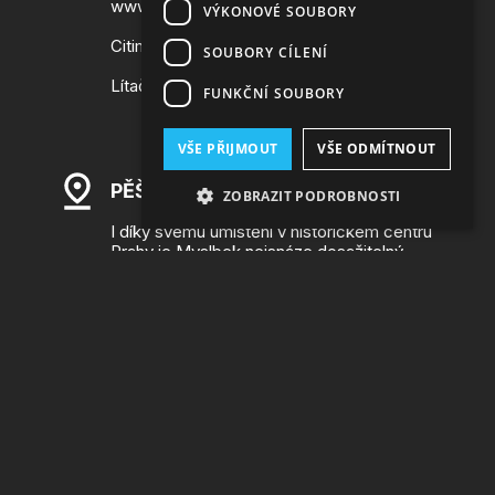
www.parkujvklidu.cz
VÝKONOVÉ SOUBORY
Citimove app
SOUBORY CÍLENÍ
Lítačka
FUNKČNÍ SOUBORY
VŠE PŘIJMOUT
VŠE ODMÍTNOUT
PĚŠKY
ZOBRAZIT PODROBNOSTI
I díky svému umístění v historickém centru
Prahy je Myslbek nejsnáze dosažitelný
pěšky. Platí to, i pokud přijedete vlakem na
dvě blízká nádraží - Hlavní či Masarykovo.
NA PŘÍKOPĚ 19, 21
OVOCNÝ TRH 8