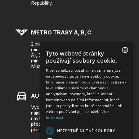
Republiky.
METRO TRASY A, B, C
2 minuty z Můstku (linky metra A a B), 5
minut ze Staroměstského náměstí (metro
Tyto webové stránky
A), 5 minut z nám. Republiky (metro B), 5
používají soubory cookie.
minut Václavského náměstí, zastávka
Muzeum (linka C)
CZECH
K personalizaci obsahu, reklam a analýze
návštěvnosti používáme soubory cookie.
ENGLISH
Informace o vašem používání našich stránek
také sdílíme s našimi reklamními a
analytickými partnery, kteří je mohou
AUTEM
kombinovat s dalšími informacemi, které
jste jim poskytli nebo které shromáždili při
Vydat se k nám můžete i autem. V okolí
vašem používání jejich služeb.
Více
najdete vyhrazené placené zóny pro
informací
návštěvníky. Doporučujeme jejich kontrolu
před vjezdem do centra Prahy - například
přes aplikaci:
NEZBYTNĚ NUTNÉ SOUBORY